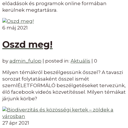
előadások és programok online formában
kerülnek megtartásra.
6
máj 2021
Oszd meg!
by
admin_fulop
|
posted in:
Aktuális
|
0
Milyen témákról beszélgessünk ősszel? A tavaszi
sorozat folytatásaként ősszel ismét
szemlÉLETFORMÁLÓ beszélgetéseket tervezünk,
élő facebook videós közvetítéssel. Milyen témákat
járjunk körbe?
27
ápr 2021