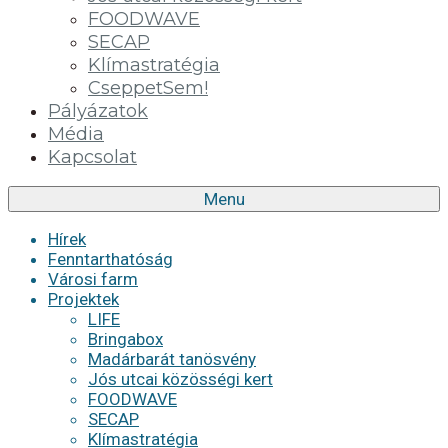
FOODWAVE
SECAP
Klímastratégia
CseppetSem!
Pályázatok
Média
Kapcsolat
Menu
Hírek
Fenntarthatóság
Városi farm
Projektek
LIFE
Bringabox
Madárbarát tanösvény
Jós utcai közösségi kert
FOODWAVE
SECAP
Klímastratégia