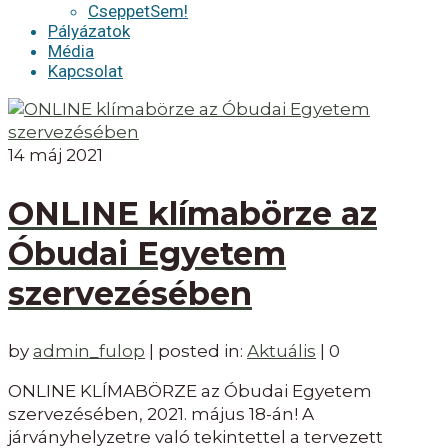
CseppetSem!
Pályázatok
Média
Kapcsolat
14
máj 2021
ONLINE klímabörze az
Óbudai Egyetem
szervezésében
by
admin_fulop
|
posted in:
Aktuális
|
0
ONLINE KLÍMABÖRZE az Óbudai Egyetem
szervezésében, 2021. május 18-án! A
járványhelyzetre való tekintettel a tervezett