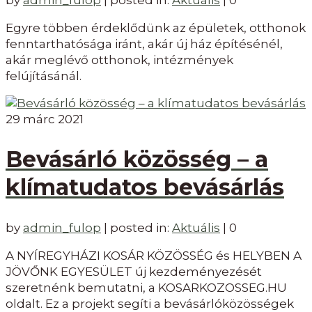
Egyre többen érdeklődünk az épületek, otthonok
fenntarthatósága iránt, akár új ház építésénél,
akár meglévő otthonok, intézmények
felújításánál.
29
márc 2021
Bevásárló közösség – a
klímatudatos bevásárlás
by
admin_fulop
|
posted in:
Aktuális
|
0
A NYÍREGYHÁZI KOSÁR KÖZÖSSÉG és HELYBEN A
JÖVŐNK EGYESÜLET új kezdeményezését
szeretnénk bemutatni, a KOSARKOZOSSEG.HU
oldalt. Ez a projekt segíti a bevásárlóközösségek