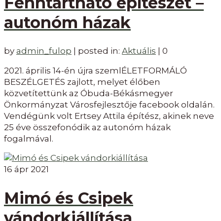
Fenntartható építészet –
autonóm házak
by
admin_fulop
|
posted in:
Aktuális
|
0
2021. április 14-én újra szemlÉLETFORMÁLÓ
BESZÉLGETÉS zajlott, melyet élőben
közvetítettünk az Óbuda-Békásmegyer
Önkormányzat Városfejlesztője facebook oldalán.
Vendégünk volt Ertsey Attila építész, akinek neve
25 éve összefonódik az autonóm házak
fogalmával.
16
ápr 2021
Mimó és Csipek
vándorkiállítása