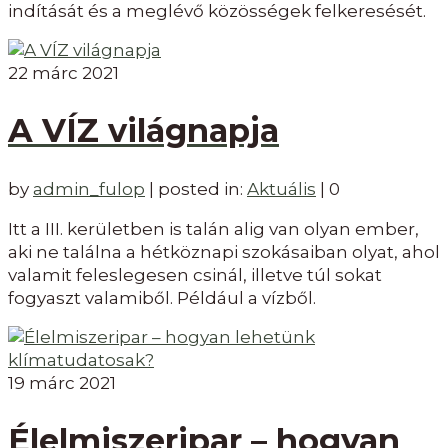
indítását és a meglévő közösségek felkeresését.
22
márc 2021
A VÍZ világnapja
by
admin_fulop
|
posted in:
Aktuális
|
0
Itt a III. kerületben is talán alig van olyan ember,
aki ne találna a hétköznapi szokásaiban olyat, ahol
valamit feleslegesen csinál, illetve túl sokat
fogyaszt valamiből. Például a vízből.
19
márc 2021
Élelmiszeripar – hogyan