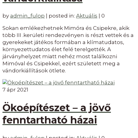
by
admin_fulop
|
posted in:
Aktuális
|
0
Sokan emlékezhetnek Mimóra és Csipekre, akik
több III .kerületi rendezvényen is részt vettek és a
gyerekeket játékos formában a klímatudatos,
környezettudatos élet felé terelgették. A
járványhelyzet miatt nehéz most találkozni
Mimóval és Csipekkel, ezért született meg a
vándorkiállítások ötlete.
7
ápr 2021
Ökoépítészet – a jövő
fenntartható házai
by
admin_fulop
|
posted in:
Aktuális
|
0