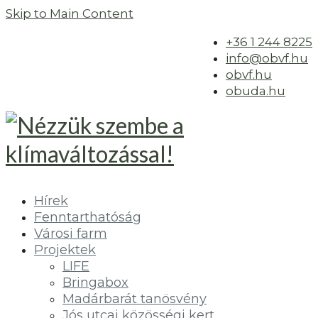
Skip to Main Content
+36 1 244 8225
info@obvf.hu
obvf.hu
obuda.hu
Hírek
Fenntarthatóság
Városi farm
Projektek
LIFE
Bringabox
Madárbarát tanösvény
Jós utcai közösségi kert