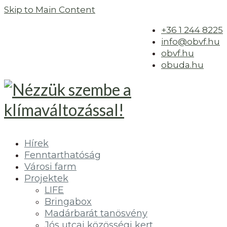
Skip to Main Content
+36 1 244 8225
info@obvf.hu
obvf.hu
obuda.hu
Hírek
Fenntarthatóság
Városi farm
Projektek
LIFE
Bringabox
Madárbarát tanösvény
Jós utcai közösségi kert