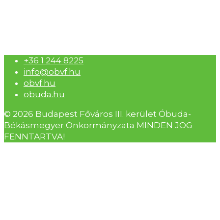
+36 1 244 8225
info@obvf.hu
obvf.hu
obuda.hu
© 2026 Budapest Főváros III. kerület Óbuda-
Békásmegyer Önkormányzata MINDEN JOG
FENNTARTVA!