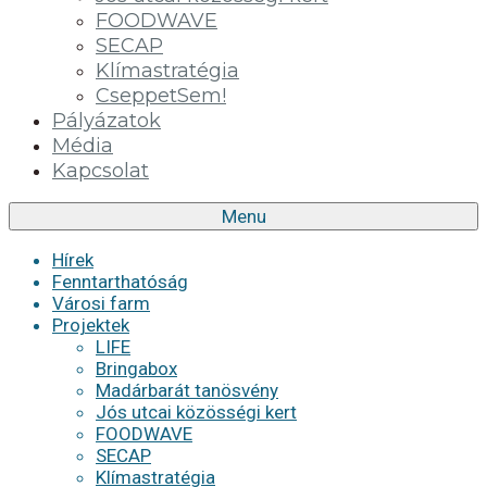
FOODWAVE
SECAP
Klímastratégia
CseppetSem!
Pályázatok
Média
Kapcsolat
Menu
Hírek
Fenntarthatóság
Városi farm
Projektek
LIFE
Bringabox
Madárbarát tanösvény
Jós utcai közösségi kert
FOODWAVE
SECAP
Klímastratégia