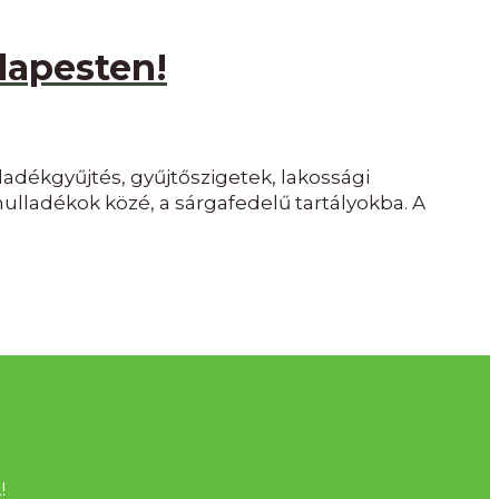
apesten!
adékgyűjtés, gyűjtőszigetek, lakossági
hulladékok közé, a sárgafedelű tartályokba. A
!