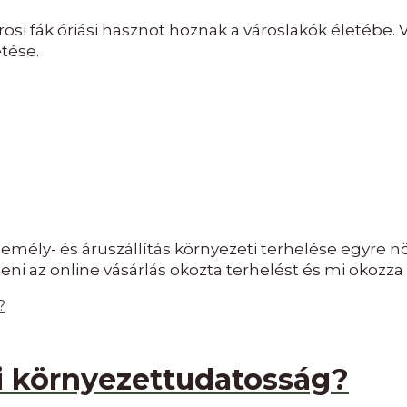
városi fák óriási hasznot hoznak a városlakók életéb
tése.
emély- és áruszállítás környezeti terhelése egyre 
ni az online vásárlás okozta terhelést és mi okozza
i környezettudatosság?