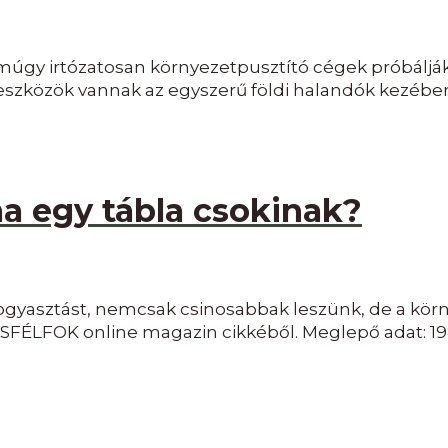
amúgy irtózatosan környezetpusztító cégek próbáljá
szközök vannak az egyszerű földi halandók kezébe
 egy tábla csokinak?
ogyasztást, nemcsak csinosabbak leszünk, de a körn
MÁSFÉLFOK online magazin cikkéből. Meglepő adat: 19