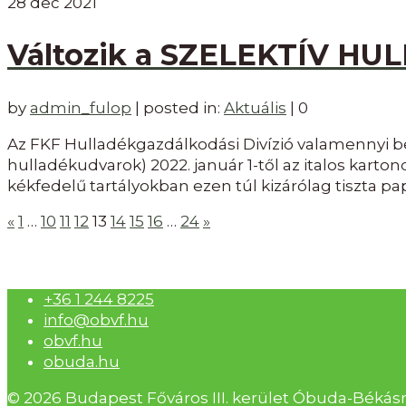
28
dec 2021
Változik a SZELEKTÍV HU
by
admin_fulop
|
posted in:
Aktuális
|
0
Az FKF Hulladékgazdálkodási Divízió valamennyi be
hulladékudvarok) 2022. január 1-től az italos kart
kékfedelű tartályokban ezen túl kizárólag tiszta pa
Bejegyzések
«
1
…
10
11
12
13
14
15
16
…
24
»
lapozása
+36 1 244 8225
info@obvf.hu
obvf.hu
obuda.hu
© 2026 Budapest Főváros III. kerület Óbuda-B