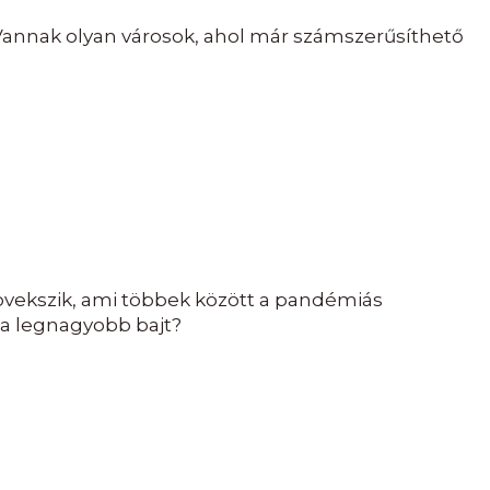
e. Vannak olyan városok, ahol már számszerűsíthető
növekszik, ami többek között a pandémiás
 a legnagyobb bajt?