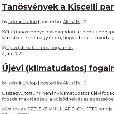
Tanösvények a Kiscelli p
by
admin_fulop
|
posted in:
Aktuális
|
0
Két új tanösvénnyel gazdagodott az elmúlt hónapokb
városban, ezért nagy öröm, hogy a terület mind a 
3
jan 2022
Újévi (klímatudatos) foga
by
admin_fulop
|
posted in:
Aktuális
|
0
Összegyűjtöttünk néhány klímatudatos újévi fogada
fogadalmak ráadásul a külsődnek és az egészséged