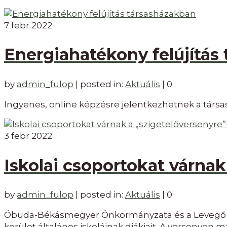
7
febr 2022
Energiahatékony felújítás
by
admin_fulop
|
posted in:
Aktuális
|
0
Ingyenes, online képzésre jelentkezhetnek a társ
3
febr 2022
Iskolai csoportokat várnak
by
admin_fulop
|
posted in:
Aktuális
|
0
Óbuda-Békásmegyer Önkormányzata és a Levegő Mun
kerület általános iskoláinak diákjait. A versenyen 