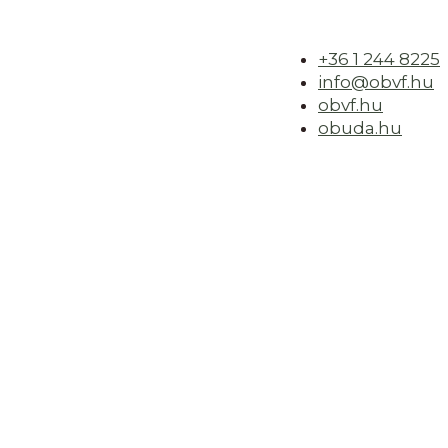
+36 1 244 8225
info@obvf.hu
obvf.hu
obuda.hu