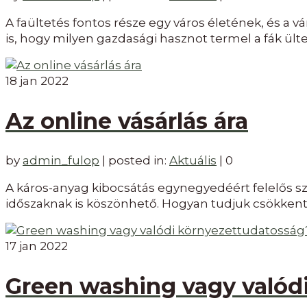
A faültetés fontos része egy város életének, és a 
is, hogy milyen gazdasági hasznot termel a fák ülte
18
jan 2022
Az online vásárlás ára
by
admin_fulop
|
posted in:
Aktuális
|
0
A káros-anyag kibocsátás egynegyedéért felelős sz
időszaknak is köszönhető. Hogyan tudjuk csökkente
17
jan 2022
Green washing vagy valód