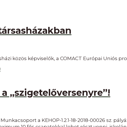
 társasházakban
asházi közös képviselők, a COMACT Európai Uniós p
 a „szigetelőversenyre”!
kacsoport a KEHOP-1.2.1-18-2018-00026 sz. pályázat
maximum 10 fős csapatokkal lehet részt venni, iskolán