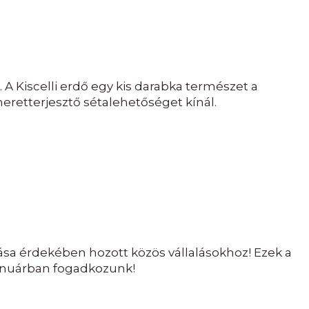
A Kiscelli erdő egy kis darabka természet a
eretterjesztő sétalehetőséget kínál.
ása érdekében hozott közös vállalásokhoz! Ezek a
januárban fogadkozunk!