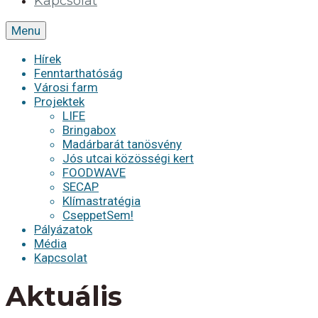
Kapcsolat
Menu
Hírek
Fenntarthatóság
Városi farm
Projektek
LIFE
Bringabox
Madárbarát tanösvény
Jós utcai közösségi kert
FOODWAVE
SECAP
Klímastratégia
CseppetSem!
Pályázatok
Média
Kapcsolat
Aktuális