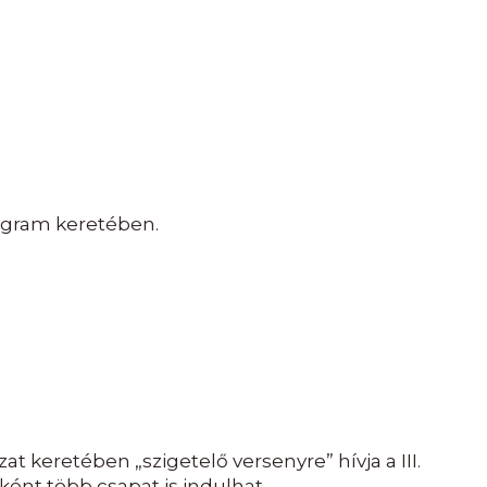
rogram keretében.
 keretében „szigetelő versenyre” hívja a III.
ként több csapat is indulhat.