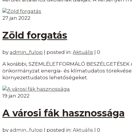
27
jan 2022
Zöld forgatás
by
admin_fulop
|
posted in:
Aktuális
|
0
A korábbi, SZEMLÉLETFORMÁLÓ BESZÉLGETÉSEK cím
önkormányzat energia- és klímatudatos törekvései 
környezettudatos lehetőségeket.
19
jan 2022
A városi fák hasznossága
by
admin_fulop
|
posted in:
Aktuális
|
0