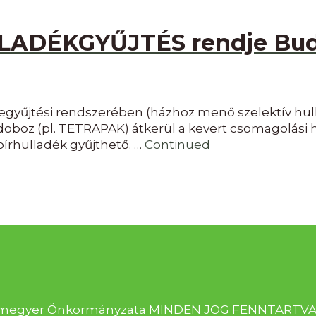
LLADÉKGYŰJTÉS rendje Bud
gyűjtési rendszerében (házhoz menő szelektív hull
ondoboz (pl. TETRAPAK) átkerül a kevert csomagolási 
pírhulladék gyűjthető. …
Continued
ékásmegyer Önkormányzata MINDEN JOG FENNTARTVA