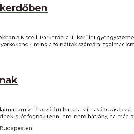
arkerdőben
an a Kiscelli Parkerdő, a III. kerület gyöngyszeme. 
gyerkekenek, mind a felnőttek számára izgalmas ism
lmak
lmat amivel hozzájárulhatsz a klímaváltozás lassít
nek is jót fognak tenni, ami nem hátrány, ha már 