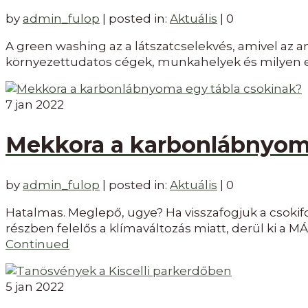
by
admin_fulop
|
posted in:
Aktuális
|
0
A green washing az a látszatcselekvés, amivel az 
környezettudatos cégek, munkahelyek és milyen e
7
jan 2022
Mekkora a karbonlábnyoma
by
admin_fulop
|
posted in:
Aktuális
|
0
Hatalmas. Meglepő, ugye? Ha visszafogjuk a csokif
részben felelős a klímaváltozás miatt, derül ki a 
Continued
5
jan 2022