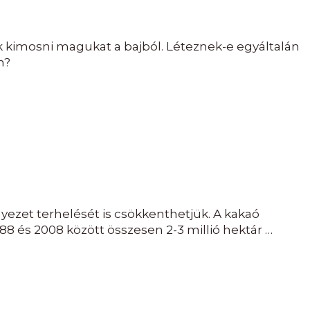
k kimosni magukat a bajból. Léteznek-e egyáltalán
n?
yezet terhelését is csökkenthetjük. A kakaó
88 és 2008 között összesen 2-3 millió hektár …