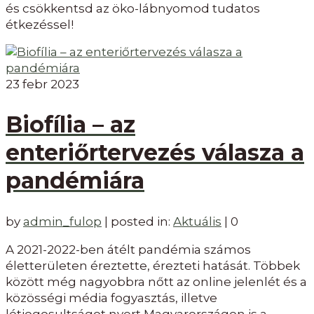
és csökkentsd az öko-lábnyomod tudatos
étkezéssel!
23
febr 2023
Biofília – az
enteriőrtervezés válasza a
pandémiára
by
admin_fulop
|
posted in:
Aktuális
|
0
A 2021-2022-ben átélt pandémia számos
életterületen éreztette, érezteti hatását. Többek
között még nagyobbra nőtt az online jelenlét és a
közösségi média fogyasztás, illetve
létjogosultságot nyert Magyarországon is a