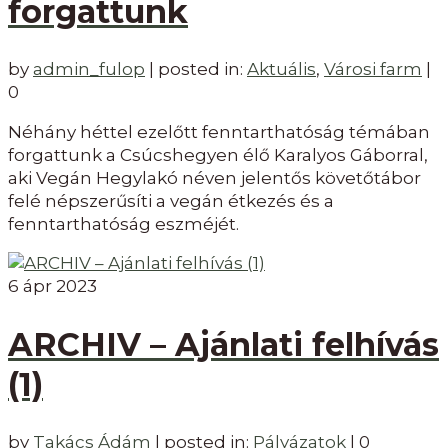
forgattunk
by
admin_fulop
|
posted in:
Aktuális
,
Városi farm
|
0
Néhány héttel ezelőtt fenntarthatóság témában
forgattunk a Csúcshegyen élő Karalyos Gáborral,
aki Vegán Hegylakó néven jelentős követőtábor
felé népszerűsíti a vegán étkezés és a
fenntarthatóság eszméjét.
6
ápr 2023
ARCHIV – Ajánlati felhívás
(1)
by
Takács Ádám
|
posted in:
Pályázatok
|
0