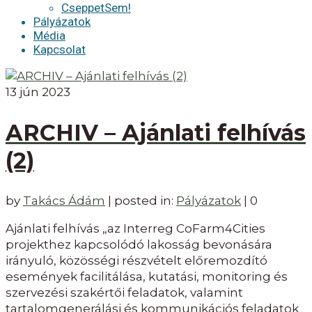
CseppetSem!
Pályázatok
Média
Kapcsolat
13
jún 2023
ARCHIV – Ajánlati felhívás
(2)
by
Takács Ádám
|
posted in:
Pályázatok
|
0
Ajánlati felhívás „az Interreg CoFarm4Cities
projekthez kapcsolódó lakosság bevonására
irányuló, közösségi részvételt előremozdító
események facilitálása, kutatási, monitoring és
szervezési szakértői feladatok, valamint
tartalomgenerálási és kommunikációs feladatok