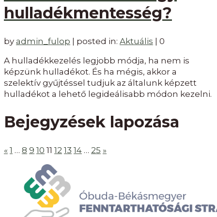
hulladékmentesség?
by
admin_fulop
|
posted in:
Aktuális
|
0
A hulladékkezelés legjobb módja, ha nem is
képzünk hulladékot. És ha mégis, akkor a
szelektív gyűjtéssel tudjuk az általunk képzett
hulladékot a lehető legideálisabb módon kezelni.
Bejegyzések lapozása
«
1
…
8
9
10
11
12
13
14
…
25
»