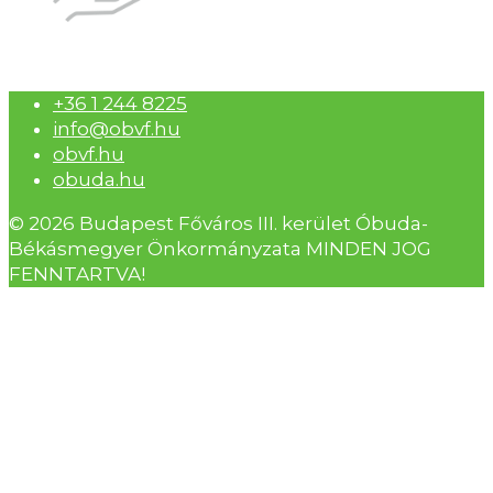
+36 1 244 8225
info@obvf.hu
obvf.hu
obuda.hu
© 2026 Budapest Főváros III. kerület Óbuda-
Békásmegyer Önkormányzata MINDEN JOG
FENNTARTVA!