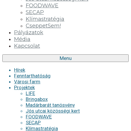
FOODWAVE
SECAP
Klímastratégia
CseppetSem!
Pályázatok
Média
Kapcsolat
Menu
Hírek
Fenntarthatóság
Városi farm
Projektek
LIFE
Bringabox
Madárbarát tanösvény
Jós utcai közösségi kert
FOODWAVE
SECAP
Klímastratégia