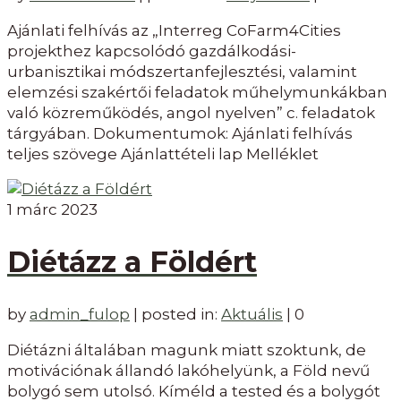
Ajánlati felhívás az „Interreg CoFarm4Cities
projekthez kapcsolódó gazdálkodási-
urbanisztikai módszertanfejlesztési, valamint
elemzési szakértői feladatok műhelymunkákban
való közreműködés, angol nyelven” c. feladatok
tárgyában. Dokumentumok: Ajánlati felhívás
teljes szövege Ajánlattételi lap Melléklet
1
márc 2023
Diétázz a Földért
by
admin_fulop
|
posted in:
Aktuális
|
0
Diétázni általában magunk miatt szoktunk, de
motivációnak állandó lakóhelyünk, a Föld nevű
bolygó sem utolsó. Kíméld a tested és a bolygót