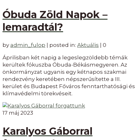
Óbuda Zöld Napok –
lemaradtál?
by
admin_fulop
|
posted in:
Aktuális
|
0
Áprilisban két napig a legeslegzöldebb témák
kerültek fókuszba Óbuda-Békásmegyeren. Az
önkormányzat ugyanis egy kétnapos szakmai
rendezvény keretében népszerűsítette a III.
kerület és Budapest Főváros fenntarthatósági és
klímavédelmi törekvéseit.
17
máj 2023
Karalyos Gáborral