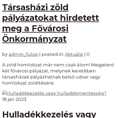
Társasházi zöld
pályázatokat hirdetett
meg a Fővárosi
Önkormányzat
by
admin_fulop
|
posted in:
Aktuális
|
0
A zöld homlokzat már nem csak álom! Megjelent
két fővárosi pályázat, melynek keretében
társasházak pályázhatnak belső udvar vagy
homlokzat zöldítésére.
18
jan 2023
Hulladékkezelés vagy