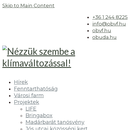
Skip to Main Content
+36 1 244 8225
info@obvf.hu
obvf.hu
obuda.hu
Hírek
Fenntarthatóság
Városi farm
Projektek
LIFE
Bringabox
Madárbarát tanösvény
Jós utcai közösségi kert