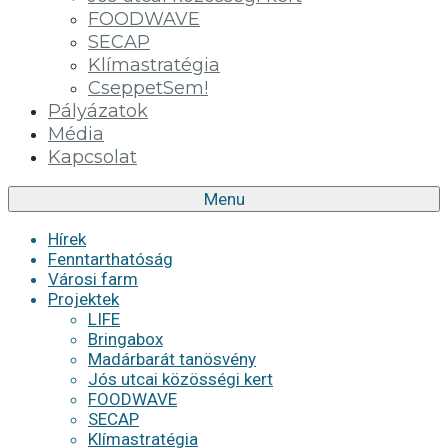
FOODWAVE
SECAP
Klímastratégia
CseppetSem!
Pályázatok
Média
Kapcsolat
Menu
Hírek
Fenntarthatóság
Városi farm
Projektek
LIFE
Bringabox
Madárbarát tanösvény
Jós utcai közösségi kert
FOODWAVE
SECAP
Klímastratégia