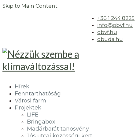
Skip to Main Content
+36 1 244 8225
info@obvf.hu
obvf.hu
obuda.hu
Hírek
Fenntarthatóság
Városi farm
Projektek
LIFE
Bringabox
Madárbarát tanösvény
Jós utcai közösségi kert