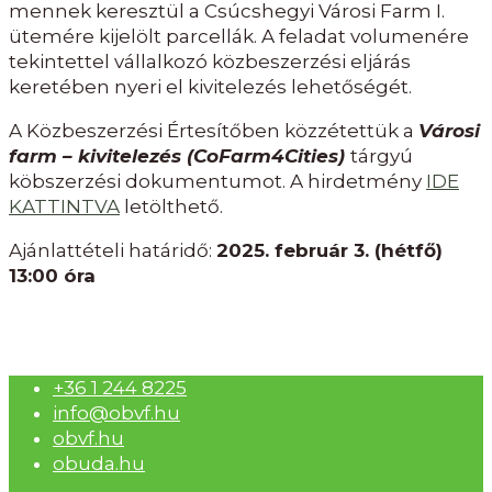
mennek keresztül a Csúcshegyi Városi Farm I.
ütemére kijelölt parcellák. A feladat volumenére
tekintettel vállalkozó közbeszerzési eljárás
keretében nyeri el kivitelezés lehetőségét.
A Közbeszerzési Értesítőben közzétettük a
Városi
farm – kivitelezés (CoFarm4Cities)
tárgyú
köbszerzési dokumentumot. A hirdetmény
IDE
KATTINTVA
letölthető.
Ajánlattételi határidő:
2025. február 3. (hétfő)
13:00 óra
+36 1 244 8225
info@obvf.hu
obvf.hu
obuda.hu