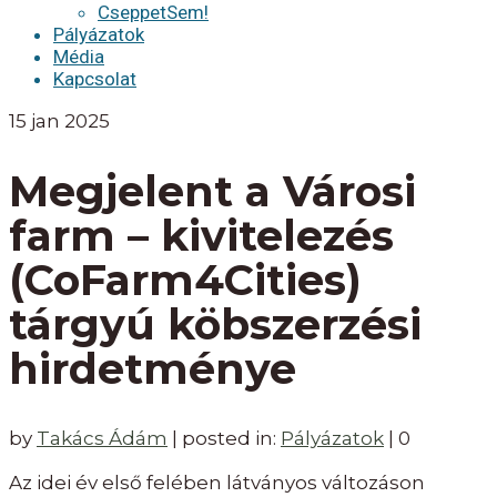
CseppetSem!
Pályázatok
Média
Kapcsolat
15
jan 2025
Megjelent a Városi
farm – kivitelezés
(CoFarm4Cities)
tárgyú köbszerzési
hirdetménye
by
Takács Ádám
|
posted in:
Pályázatok
|
0
Az idei év első felében látványos változáson