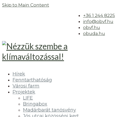
Skip to Main Content
+36 1 244 8225
info@obvf.hu
obvf.hu
obuda.hu
Hírek
Fenntarthatóság
Városi farm
Projektek
LIFE
Bringabox
Madárbarát tanösvény
Jós utcai közösségi kert