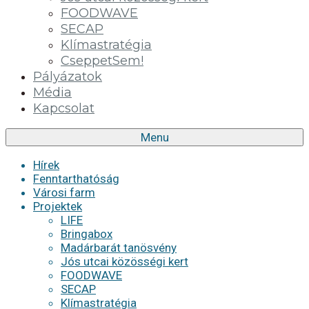
FOODWAVE
SECAP
Klímastratégia
CseppetSem!
Pályázatok
Média
Kapcsolat
Menu
Hírek
Fenntarthatóság
Városi farm
Projektek
LIFE
Bringabox
Madárbarát tanösvény
Jós utcai közösségi kert
FOODWAVE
SECAP
Klímastratégia