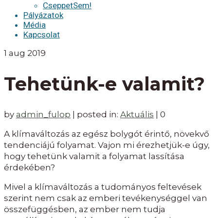
CseppetSem!
Pályázatok
Média
Kapcsolat
1
aug 2019
Tehetünk-e valamit?
by
admin_fulop
|
posted in:
Aktuális
|
0
A klímaváltozás az egész bolygót érintő, növekvő
tendenciájú folyamat. Vajon mi érezhetjük-e úgy,
hogy tehetünk valamit a folyamat lassítása
érdekében?
Mivel a klímaváltozás a tudományos feltevések
szerint nem csak az emberi tevékenységgel van
összefüggésben, az ember nem tudja