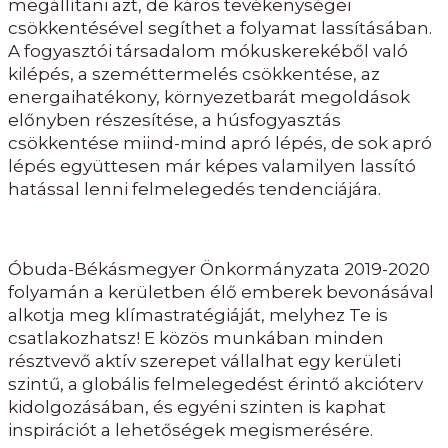
megállítani azt, de káros tevékenységei
csökkentésével segíthet a folyamat lassításában.
A fogyasztói társadalom mókuskerekéből való
kilépés, a szeméttermelés csökkentése, az
energaihatékony, környezetbarát megoldások
előnyben részesítése, a húsfogyasztás
csökkentése miind-mind apró lépés, de sok apró
lépés együttesen már képes valamilyen lassító
hatással lenni felmelegedés tendenciájára.
Óbuda-Békásmegyer Önkormányzata 2019-2020
folyamán a kerületben élő emberek bevonásával
alkotja meg klímastratégiáját, melyhez Te is
csatlakozhatsz! E közös munkában minden
résztvevő aktív szerepet vállalhat egy kerületi
szintű, a globális felmelegedést érintő akcióterv
kidolgozásában, és egyéni szinten is kaphat
inspirációt a lehetőségek megismerésére.