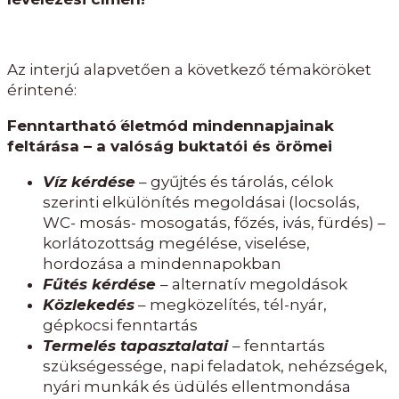
Az interjú alapvetően a következő témaköröket
érintené:
Fenntartható
́
életmód mindennapjainak
feltárása – a valóság buktatói és örömei
Víz kérdése
– gyűjtés és tárolás, célok
szerinti elkülönítés megoldásai (locsolás,
WC- mosás- mosogatás, főzés, ivás, fürdés) –
korlátozottság megélése, viselése,
hordozása a mindennapokban
Fűtés kérdése
– alternatív megoldások
Közlekedés
– megközelítés, tél-nyár,
gépkocsi fenntartás
Termelés tapasztalatai
– fenntartás
szükségessége, napi feladatok, nehézségek,
nyári munkák és üdülés ellentmondása