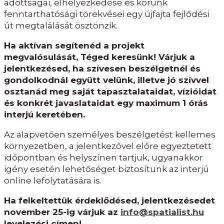
adottságai, elhelyezkedése és korunk
fenntarthatósági törekvései egy újfajta fejlődési
út megtalálását ösztönzik.
Ha aktívan segítenéd a projekt
megvalósulását, Téged keresünk! Várjuk a
jelentkezésed, ha szívesen beszélgetnél és
gondolkodnál együtt velünk, illetve jó szívvel
osztanád meg saját tapasztalataidat, vízióidat
és konkrét javaslataidat egy maximum 1 órás
interjú keretében.
Az alapvetően személyes beszélgetést kellemes
környezetben, a jelentkezővel előre egyeztetett
időpontban és helyszínen tartjuk, ugyanakkor
igény esetén lehetőséget biztosítunk az interjú
online lefolytatására is.
Ha felkeltettük érdeklődésed, jelentkezésedet
november 25-ig várjuk az
info@spatialist.hu
levelezési címen!