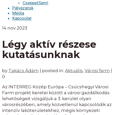
CseppetSem!
Pályázatok
Média
Kapcsolat
14
nov 2023
Légy aktív részese
kutatásunknak
by
Takács Ádám
|
posted in:
Aktuális
,
Városi farm
|
0
Az INTERREG Közép Európa – Csúcshegyi Városi
Farm projekt keretei között a városi gazdálkodás
lehetőségeit vizsgáljuk a 3. kerület olyan
városrészében, amely közvetlenül kapcsolódik az
intenzív lakóterületekhez, mégis környezeti