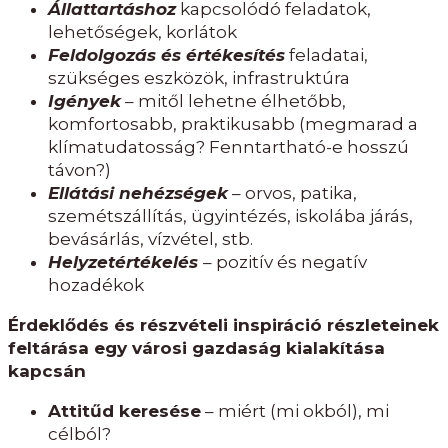
Állattartáshoz
kapcsolódó feladatok,
lehetőségek, korlátok
Feldolgozás és értékesítés
feladatai,
szükséges eszközök, infrastruktúra
Igények
– mitől lehetne élhetőbb,
komfortosabb, praktikusabb (megmarad a
klímatudatosság? Fenntartható-e hosszú
távon?)
Ellátási nehézségek
– orvos, patika,
szemétszállítás, ügyintézés, iskolába járás,
bevásárlás, vízvétel, stb.
Helyzetértékelés
– pozitív és negatív
hozadékok
Érdeklődés és részvételi inspiráció részleteinek
feltárása egy városi gazdaság kialakítása
kapcsán
Attitűd keresése
– miért (mi okból), mi
célból?