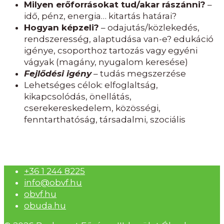
Milyen erőforrásokat tud/akar rászánni?
–
idő, pénz, energia… kitartás határai?
Hogyan képzeli?
– odajutás/közlekedés,
rendszeresség, alaptudása van-e? edukáció
igénye, csoporthoz tartozás vagy egyéni
vágyak (magány, nyugalom keresése)
Fejlődési igény
– tudás megszerzése
Lehetséges célok: elfoglaltság,
kikapcsolódás, önellátás,
cserekereskedelem, közösségi,
fenntarthatóság, társadalmi, szociális
+36 1 244 8225
info@obvf.hu
obvf.hu
obuda.hu