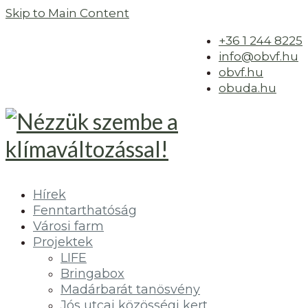
Skip to Main Content
+36 1 244 8225
info@obvf.hu
obvf.hu
obuda.hu
Hírek
Fenntarthatóság
Városi farm
Projektek
LIFE
Bringabox
Madárbarát tanösvény
Jós utcai közösségi kert