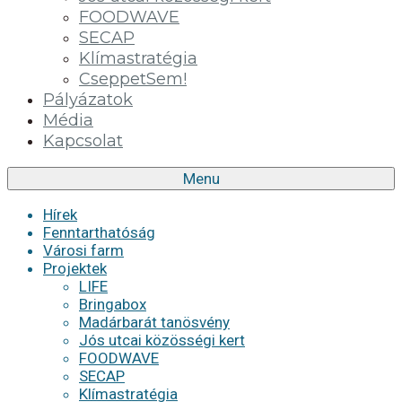
FOODWAVE
SECAP
Klímastratégia
CseppetSem!
Pályázatok
Média
Kapcsolat
Menu
Hírek
Fenntarthatóság
Városi farm
Projektek
LIFE
Bringabox
Madárbarát tanösvény
Jós utcai közösségi kert
FOODWAVE
SECAP
Klímastratégia