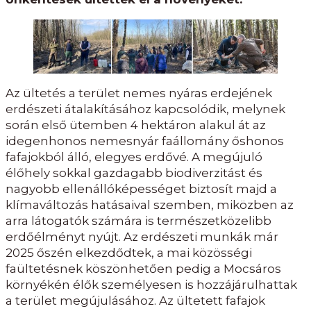
Az ültetés a terület nemes nyáras erdejének
erdészeti átalakításához kapcsolódik, melynek
során első ütemben 4 hektáron alakul át az
idegenhonos nemesnyár faállomány őshonos
fafajokból álló, elegyes erdővé. A megújuló
élőhely sokkal gazdagabb biodiverzitást és
nagyobb ellenállóképességet biztosít majd a
klímaváltozás hatásaival szemben, miközben az
arra látogatók számára is természetközelibb
erdőélményt nyújt. Az erdészeti munkák már
2025 őszén elkezdődtek, a mai közösségi
faültetésnek köszönhetően pedig a Mocsáros
környékén élők személyesen is hozzájárulhattak
a terület megújulásához. Az ültetett fafajok