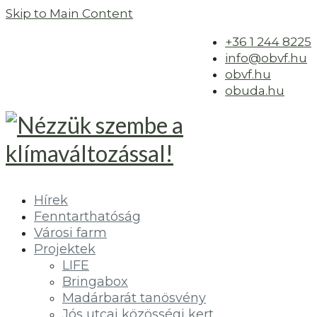
Skip to Main Content
+36 1 244 8225
info@obvf.hu
obvf.hu
obuda.hu
Hírek
Fenntarthatóság
Városi farm
Projektek
LIFE
Bringabox
Madárbarát tanösvény
Jós utcai közösségi kert