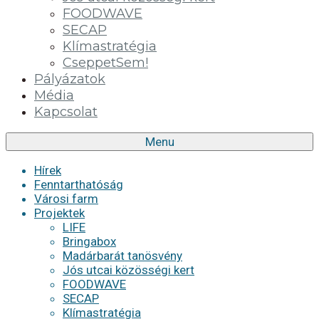
FOODWAVE
SECAP
Klímastratégia
CseppetSem!
Pályázatok
Média
Kapcsolat
Menu
Hírek
Fenntarthatóság
Városi farm
Projektek
LIFE
Bringabox
Madárbarát tanösvény
Jós utcai közösségi kert
FOODWAVE
SECAP
Klímastratégia