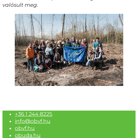
valósult meg.
+36 1 244 8225
info@obvf.hu
obvf.hu
obuda.hu