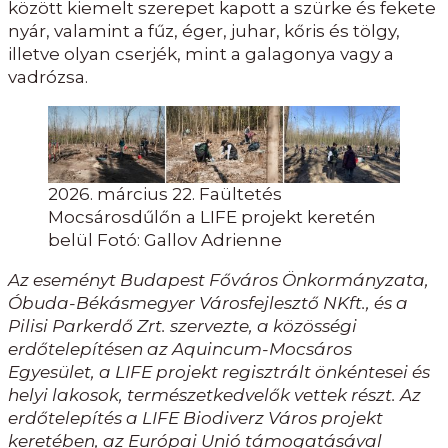
között kiemelt szerepet kapott a szürke és fekete
nyár, valamint a fűz, éger, juhar, kőris és tölgy,
illetve olyan cserjék, mint a galagonya vagy a
vadrózsa.
2026. március 22. Faültetés
Mocsárosdűlőn a LIFE projekt keretén
belül Fotó: Gallov Adrienne
Az eseményt Budapest Főváros Önkormányzata,
Óbuda-Békásmegyer Városfejlesztő NKft., és a
Pilisi Parkerdő Zrt. szervezte, a közösségi
erdőtelepítésen az Aquincum-Mocsáros
Egyesület, a LIFE projekt regisztrált önkéntesei és
helyi lakosok, természetkedvelők vettek részt. Az
erdőtelepítés a LIFE Biodiverz Város projekt
keretében, az Európai Unió támogatásával