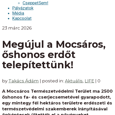
CseppetSem!
Pályázatok
Média
Kapcsolat
23
márc 2026
Megújul a Mocsáros,
őshonos erdőt
telepítettünk!
by
Takács Ádám
|
posted in:
Aktuális
,
LIFE
|
0
A Mocsáros Természetvédelmi Terület ma 2500
őshonos fa- és cserjecsemetével gyarapodott,
egy mintegy fél hektáros területre erdészeti és
természetvédelmi szakemberek irányításával
önkéntesek ültették el a növényeket.