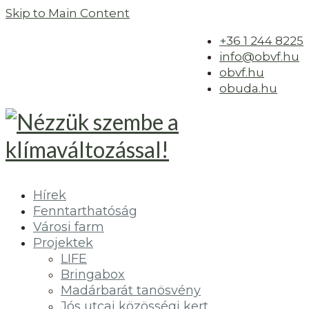
Skip to Main Content
+36 1 244 8225
info@obvf.hu
obvf.hu
obuda.hu
Hírek
Fenntarthatóság
Városi farm
Projektek
LIFE
Bringabox
Madárbarát tanösvény
Jós utcai közösségi kert