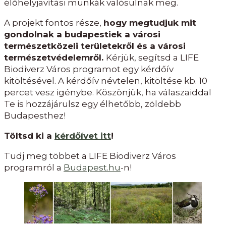
élőhelyjavítási munkák valósulnak meg.
A projekt fontos része,
hogy megtudjuk mit
gondolnak a budapestiek a városi
természetközeli területekről és a városi
természetvédelemről.
Kérjük, segítsd a LIFE
Biodiverz Város programot egy kérdőív
kitöltésével. A kérdőív névtelen, kitöltése kb. 10
percet vesz igénybe. Köszönjük, ha válaszaiddal
Te is hozzájárulsz egy élhetőbb, zöldebb
Budapesthez!
Töltsd ki a
kérdőívet itt
!
Tudj meg többet a LIFE Biodiverz Város
programról a
Budapest.hu
-n!