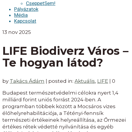
CseppetSem!
Pályázatok
Média
Kapcsolat
13
nov 2025
LIFE Biodiverz Város –
Te hogyan látod?
by
Takács Ádám
|
posted in:
Aktuális
,
LIFE
|
0
Budapest természetvédelmi célokra nyert 1,4
milliárd forint uniós forrást 2024-ben. A
programban többek között a Mocsáros vizes
élőhelyrehabilitációja, a Tétényi-fennsík
természeti értékeinek helyreállítása, az Őrmezei
értékes rétek védetté nyilvánítása és egyéb