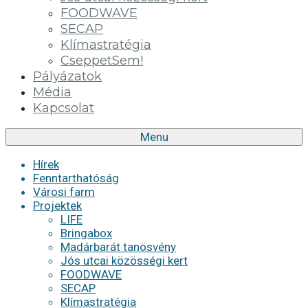
FOODWAVE
SECAP
Klímastratégia
CseppetSem!
Pályázatok
Média
Kapcsolat
Menu
Hírek
Fenntarthatóság
Városi farm
Projektek
LIFE
Bringabox
Madárbarát tanösvény
Jós utcai közösségi kert
FOODWAVE
SECAP
Klímastratégia