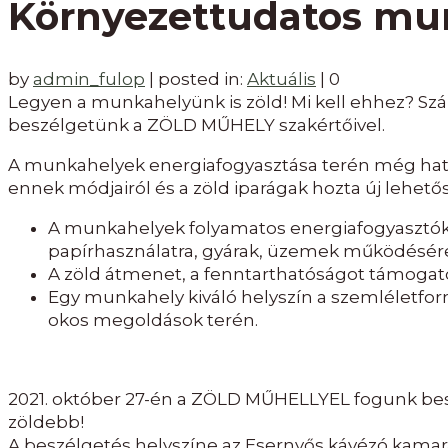
Környezettudatos mu
by
admin_fulop
|
posted in:
Aktuális
|
0
Legyen a munkahelyünk is zöld! Mi kell ehhez? Szá
beszélgetünk a ZÖLD MŰHELY szakértőivel.
A munkahelyek energiafogyasztása terén még hatal
ennek módjairól és a zöld iparágak hozta új lehető
A munkahelyek folyamatos energiafogyasztók, 
papírhasználatra, gyárak, üzemek működésér
A zöld átmenet, a fenntarthatóságot támogat
Egy munkahely kiváló helyszín a szemléletfor
okos megoldások terén.
2021. október 27-én a ZÖLD MŰHELLYEL fogunk bes
zöldebb!
A beszélgetés helyszíne az Esernyős kávézó kamara