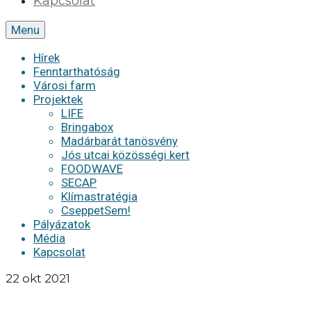
Kapcsolat
Menu
Hírek
Fenntarthatóság
Városi farm
Projektek
LIFE
Bringabox
Madárbarát tanösvény
Jós utcai közösségi kert
FOODWAVE
SECAP
Klímastratégia
CseppetSem!
Pályázatok
Média
Kapcsolat
22
okt 2021