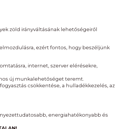
yek zöld irányváltásának lehetőségeiről
lmozdulásra, ezért fontos, hogy beszéljünk
tatásra, internet, szerver elérésekre,
ámos új munkalehetőséget teremt.
fogyasztás csökkentése, a hulladékkezelés, az
örnyezettudatosabb, energiahatékonyabb és
JTALAN!