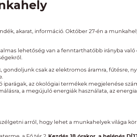
nkahely
ndék, akarat, információ. Október 27-én a munkahel
mas lehetőség van a fenntarthatóbb irányba való e
ségekről.
gondoljunk csak az elektromos áramra, fűtésre, nyom
e.
ó iparágak, az ökológiai termékek megjelenése sz
málásra, a megújuló energiák használata, az energia
zélgetni arról, hogy lehet a munkahelyek világa k
terme, a Fő tér 2.
Kezdés 18 órakor, a belépés DÍ