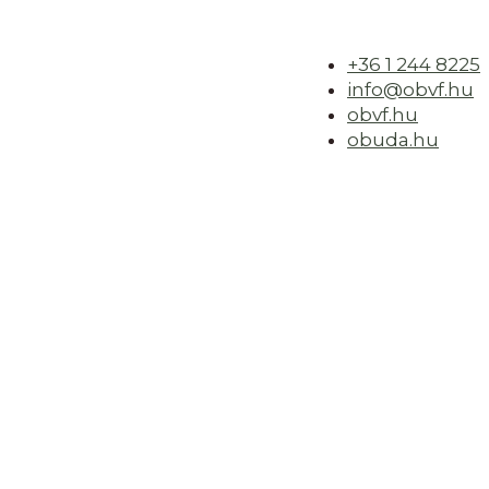
+36 1 244 8225
info@obvf.hu
obvf.hu
obuda.hu